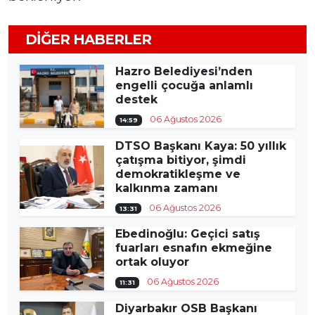
DIĞER HABERLER
Hazro Belediyesi’nden
engelli çocuğa anlamlı
destek
06 Ağustos 2026
14:59
DTSO Başkanı Kaya: 50 yıllık
çatışma bitiyor, şimdi
demokratikleşme ve
kalkınma zamanı
06 Ağustos 2026
13:31
Ebedinoğlu: Geçici satış
fuarları esnafın ekmeğine
ortak oluyor
06 Ağustos 2026
11:31
Diyarbakır OSB Başkanı