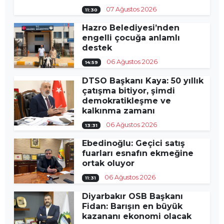
07 Ağustos 2026
11:30
Hazro Belediyesi’nden
engelli çocuğa anlamlı
destek
06 Ağustos 2026
14:59
DTSO Başkanı Kaya: 50 yıllık
çatışma bitiyor, şimdi
demokratikleşme ve
kalkınma zamanı
06 Ağustos 2026
13:31
Ebedinoğlu: Geçici satış
fuarları esnafın ekmeğine
ortak oluyor
06 Ağustos 2026
11:31
Diyarbakır OSB Başkanı
Fidan: Barışın en büyük
kazananı ekonomi olacak