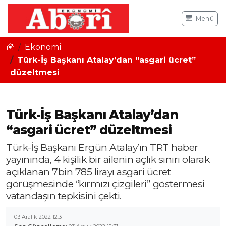
Menü
Ekonomi
Türk-İş Başkanı Atalay’dan “asgari ücret”
düzeltmesi
Türk-İş Başkanı Atalay’dan
“asgari ücret” düzeltmesi
Türk-İş Başkanı Ergün Atalay’ın TRT haber
yayınında, 4 kişilik bir ailenin açlık sınırı olarak
açıklanan 7bin 785 lirayı asgari ücret
görüşmesinde “kırmızı çizgileri” göstermesi
vatandaşın tepkisini çekti.
03 Aralık 2022 12:31