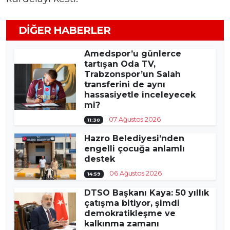
DIĞER HABERLER
Amedspor’u günlerce
tartışan Oda TV,
Trabzonspor’un Salah
transferini de aynı
hassasiyetle inceleyecek
mi?
07 Ağustos 2026
11:30
Hazro Belediyesi’nden
engelli çocuğa anlamlı
destek
06 Ağustos 2026
14:59
DTSO Başkanı Kaya: 50 yıllık
çatışma bitiyor, şimdi
demokratikleşme ve
kalkınma zamanı