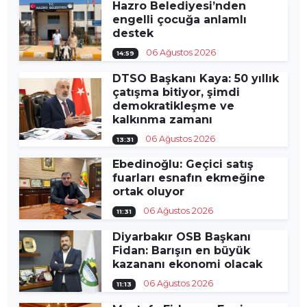
Hazro Belediyesi’nden
engelli çocuğa anlamlı
destek
06 Ağustos 2026
14:59
DTSO Başkanı Kaya: 50 yıllık
çatışma bitiyor, şimdi
demokratikleşme ve
kalkınma zamanı
06 Ağustos 2026
13:31
Ebedinoğlu: Geçici satış
fuarları esnafın ekmeğine
ortak oluyor
06 Ağustos 2026
11:31
Diyarbakır OSB Başkanı
Fidan: Barışın en büyük
kazananı ekonomi olacak
06 Ağustos 2026
11:13