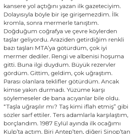
kansere yol açtığını yazan ilk gazeteciyim.
Dolayısıyla böyle bir işe girişemezdim. İlk
kromla, sonra mermerle tanıştım.
Doğduğum coğrafya ve çevre köylerden
taşlar geliyordu. Araziden getirdiğim renkli
bazı taşları MTA’ya götürdüm, çok iyi
mermer dediler. Rengi ve albenisi hoşuma
gitti. Buna ilgi duydum. Büyük rezervler
gördüm. Gittim, geldim, çok uğraştım.
Parası olanlara teklifler götürdüm. Ancak
kimse yakın durmadı. Yüzüme karşı
söylemeseler de bana acıyanlar bile oldu.
“Taşla uğraşılır mı? Taş kimi iflah etmiş” gibi
sözler sarf ettiler. Ters adamlarla karşılaştım,
borçlandım. 1987 Eylül ayında ilk ocağımı
Kulp’ta açtım. Biri Antep’ten, diğeri Sinop’tan