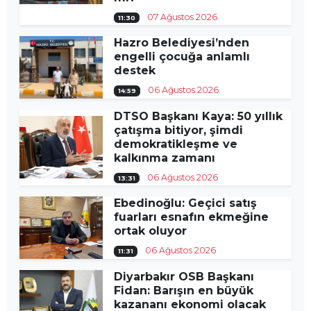
07 Ağustos 2026
11:30
Hazro Belediyesi’nden
engelli çocuğa anlamlı
destek
06 Ağustos 2026
14:59
DTSO Başkanı Kaya: 50 yıllık
çatışma bitiyor, şimdi
demokratikleşme ve
kalkınma zamanı
06 Ağustos 2026
13:31
Ebedinoğlu: Geçici satış
fuarları esnafın ekmeğine
ortak oluyor
06 Ağustos 2026
11:31
Diyarbakır OSB Başkanı
Fidan: Barışın en büyük
kazananı ekonomi olacak