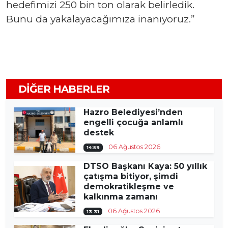
hedefimizi 250 bin ton olarak belirledik.
Bunu da yakalayacağımıza inanıyoruz.”
DIĞER HABERLER
Hazro Belediyesi’nden
engelli çocuğa anlamlı
destek
06 Ağustos 2026
14:59
DTSO Başkanı Kaya: 50 yıllık
çatışma bitiyor, şimdi
demokratikleşme ve
kalkınma zamanı
06 Ağustos 2026
13:31