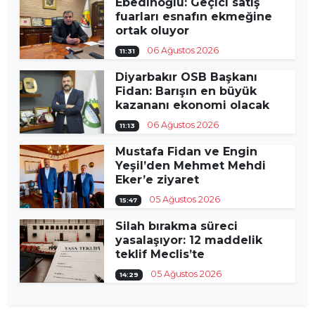
Ebedinoğlu: Geçici satış
fuarları esnafın ekmeğine
ortak oluyor
06 Ağustos 2026
11:31
Diyarbakır OSB Başkanı
Fidan: Barışın en büyük
kazananı ekonomi olacak
06 Ağustos 2026
11:13
Mustafa Fidan ve Engin
Yeşil’den Mehmet Mehdi
Eker’e ziyaret
05 Ağustos 2026
15:47
Silah bırakma süreci
yasalaşıyor: 12 maddelik
teklif Meclis’te
05 Ağustos 2026
14:29