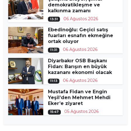
demokratikleşme ve
kalkınma zamanı
06 Ağustos 2026
13:31
Ebedinoğlu: Geçici satış
fuarları esnafın ekmeğine
ortak oluyor
06 Ağustos 2026
11:31
Diyarbakır OSB Başkanı
Fidan: Barışın en büyük
kazananı ekonomi olacak
06 Ağustos 2026
11:13
Mustafa Fidan ve Engin
Yeşil’den Mehmet Mehdi
Eker’e ziyaret
05 Ağustos 2026
15:47