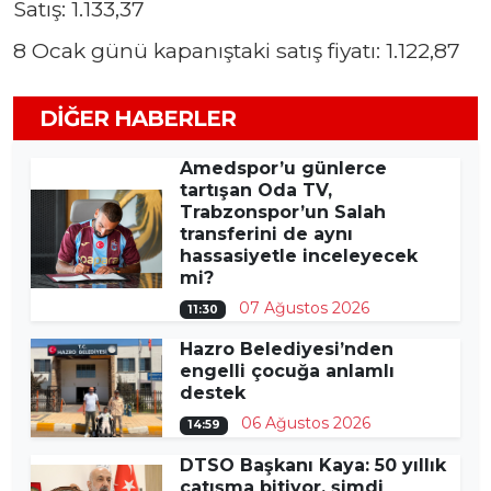
Satış: 1.133,37
8 Ocak günü kapanıştaki satış fiyatı: 1.122,87
DIĞER HABERLER
Amedspor’u günlerce
tartışan Oda TV,
Trabzonspor’un Salah
transferini de aynı
hassasiyetle inceleyecek
mi?
07 Ağustos 2026
11:30
Hazro Belediyesi’nden
engelli çocuğa anlamlı
destek
06 Ağustos 2026
14:59
DTSO Başkanı Kaya: 50 yıllık
çatışma bitiyor, şimdi