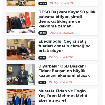
06 Ağustos 2026
14:59
DTSO Başkanı Kaya: 50 yıllık
çatışma bitiyor, şimdi
demokratikleşme ve
kalkınma zamanı
06 Ağustos 2026
13:31
Ebedinoğlu: Geçici satış
fuarları esnafın ekmeğine
ortak oluyor
06 Ağustos 2026
11:31
Diyarbakır OSB Başkanı
Fidan: Barışın en büyük
kazananı ekonomi olacak
06 Ağustos 2026
11:13
Mustafa Fidan ve Engin
Yeşil’den Mehmet Mehdi
Eker’e ziyaret