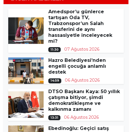
Amedspor’u günlerce
tartışan Oda TV,
Trabzonspor’un Salah
transferini de aynı
hassasiyetle inceleyecek
mi?
07 Ağustos 2026
11:30
Hazro Belediyesi’nden
engelli çocuğa anlamlı
destek
06 Ağustos 2026
14:59
DTSO Başkanı Kaya: 50 yıllık
çatışma bitiyor, şimdi
demokratikleşme ve
kalkınma zamanı
06 Ağustos 2026
13:31
Ebedinoğlu: Geçici satış