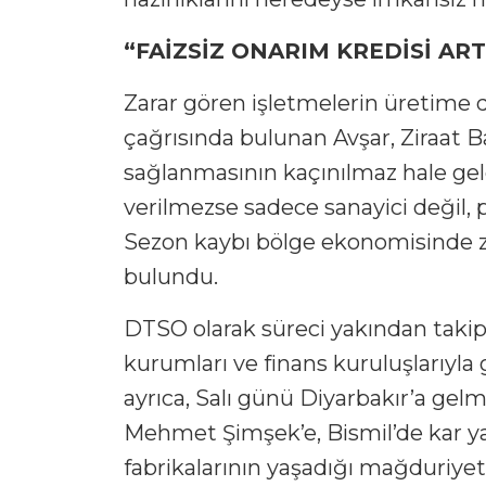
“FAİZSİZ ONARIM KREDİSİ AR
Zarar gören işletmelerin üretime 
çağrısında bulunan Avşar, Ziraat Ba
sağlanmasının kaçınılmaz hale geld
verilmezse sadece sanayici değil, p
Sezon kaybı bölge ekonomisinde zin
bulundu.
DTSO olarak süreci yakından takip 
kurumları ve finans kuruluşlarıyl
ayrıca, Salı günü Diyarbakır’a ge
Mehmet Şimşek’e, Bismil’de kar yağ
fabrikalarının yaşadığı mağduriyeti