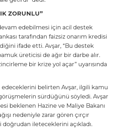
TIK ZORUNLU”
devam edebilmesi için acil destek
nkası tarafından faizsiz onarım kredisi
iğini ifade etti. Avşar, “Bu destek
amuk üreticisi de ağır bir darbe alır.
cirleme bir krize yol açar” uyarısında
edeceklerini belirten Avşar, ilgili kamu
a görüşmelerin sürdüğünü söyledi. Avşar
lmesi beklenen Hazine ve Maliye Bakanı
ışı nedeniyle zarar gören çırçır
 doğrudan ileteceklerini açıkladı.