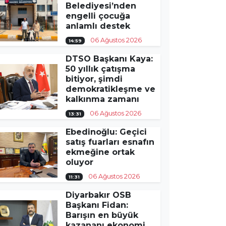
Belediyesi’nden
engelli çocuğa
anlamlı destek
06 Ağustos 2026
14:59
DTSO Başkanı Kaya:
50 yıllık çatışma
bitiyor, şimdi
demokratikleşme ve
kalkınma zamanı
06 Ağustos 2026
13:31
Ebedinoğlu: Geçici
satış fuarları esnafın
ekmeğine ortak
oluyor
06 Ağustos 2026
11:31
Diyarbakır OSB
Başkanı Fidan:
Barışın en büyük
kazananı ekonomi