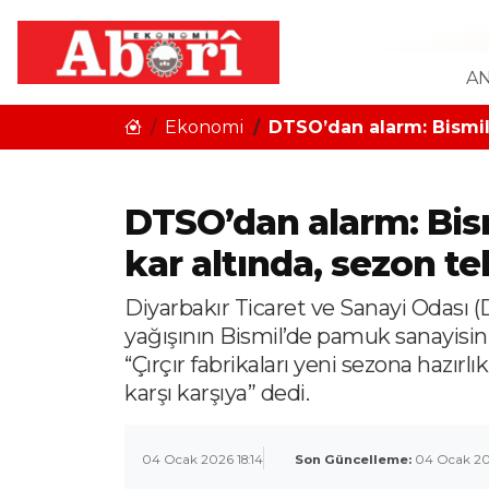
AN
Ekonomi
DTSO’dan alarm: Bismil’
DTSO’dan alarm: Bismi
kar altında, sezon t
Diyarbakır Ticaret ve Sanayi Odası 
yağışının Bismil’de pamuk sanayisini
“Çırçır fabrikaları yeni sezona hazırlı
karşı karşıya” dedi.
04 Ocak 2026 18:14
Son Güncelleme:
04 Ocak 202