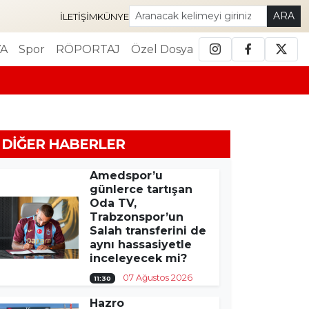
ARA
İLETIŞIM
KÜNYE
A
Spor
RÖPORTAJ
Özel Dosya
DIĞER HABERLER
Amedspor’u
günlerce tartışan
Oda TV,
Trabzonspor’un
Salah transferini de
aynı hassasiyetle
inceleyecek mi?
07 Ağustos 2026
11:30
Hazro