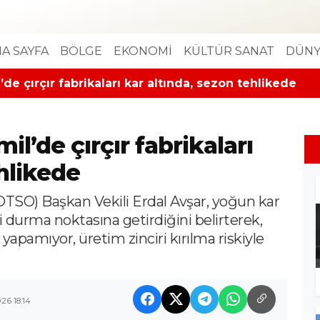
A SAYFA
BÖLGE
EKONOMİ
KÜLTÜR SANAT
DÜNY
de çırçır fabrikaları kar altında, sezon tehlikede
l’de çırçır fabrikaları
ehlikede
(DTSO) Başkan Vekili Erdal Avşar, yoğun kar
 durma noktasına getirdiğini belirterek,
k yapamıyor, üretim zinciri kırılma riskiyle
6 18:14