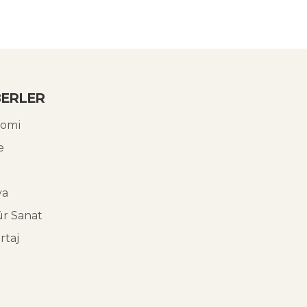
ERLER
omi
e
ya
ür Sanat
rtaj