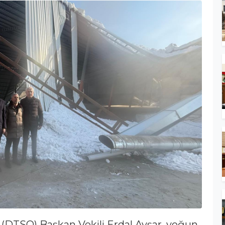
ı (DTSO) Başkan Vekili Erdal Avşar, yoğun