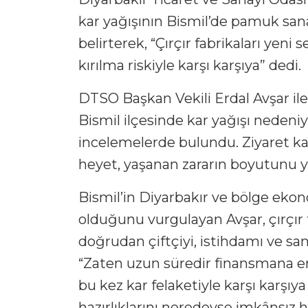
kar yağışının Bismil’de pamuk san
belirterek, “Çırçır fabrikaları yeni
kırılma riskiyle karşı karşıya” dedi.
DTSO Başkan Vekili Erdal Avşar il
Bismil ilçesinde kar yağışı nedeniy
incelemelerde bulundu. Ziyaret ka
heyet, yaşanan zararın boyutunu ye
Bismil’in Diyarbakır ve bölge eko
olduğunu vurgulayan Avşar, çırçır
doğrudan çiftçiyi, istihdamı ve san
“Zaten uzun süredir finansmana eri
bu kez kar felaketiyle karşı karşıya
hazırlıklarını neredeyse imkânsız h