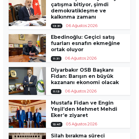
çatışma bitiyor, şimdi
demokratikleşme ve
kalkınma zamanı
06 Ağustos 2026
13:31
Ebedinoğlu: Geçici satış
fuarları esnafın ekmeğine
ortak oluyor
06 Ağustos 2026
11:31
Diyarbakır OSB Başkanı
Fidan: Barışın en büyük
kazananı ekonomi olacak
06 Ağustos 2026
11:13
Mustafa Fidan ve Engin
Yeşil’den Mehmet Mehdi
Eker’e ziyaret
05 Ağustos 2026
15:47
Silah bırakma süreci