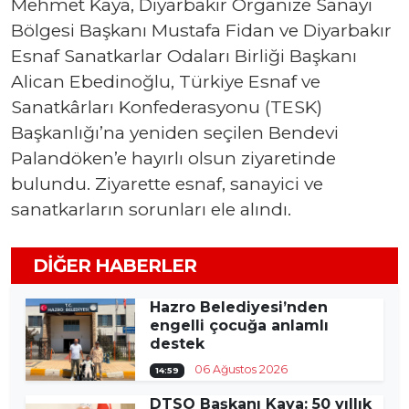
Mehmet Kaya, Diyarbakır Organize Sanayi
Bölgesi Başkanı Mustafa Fidan ve Diyarbakır
Esnaf Sanatkarlar Odaları Birliği Başkanı
Alican Ebedinoğlu, Türkiye Esnaf ve
Sanatkârları Konfederasyonu (TESK)
Başkanlığı’na yeniden seçilen Bendevi
Palandöken’e hayırlı olsun ziyaretinde
bulundu. Ziyarette esnaf, sanayici ve
sanatkarların sorunları ele alındı.
DIĞER HABERLER
Hazro Belediyesi’nden
engelli çocuğa anlamlı
destek
06 Ağustos 2026
14:59
DTSO Başkanı Kaya: 50 yıllık