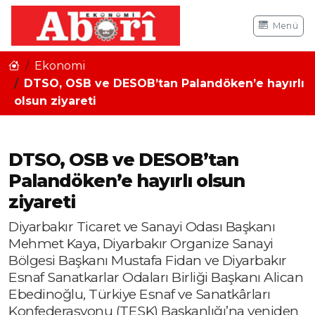
Menü
Ekonomi
DTSO, OSB ve DESOB’tan Palandöken’e hayırlı
olsun ziyareti
DTSO, OSB ve DESOB’tan
Palandöken’e hayırlı olsun
ziyareti
Diyarbakır Ticaret ve Sanayi Odası Başkanı
Mehmet Kaya, Diyarbakır Organize Sanayi
Bölgesi Başkanı Mustafa Fidan ve Diyarbakır
Esnaf Sanatkarlar Odaları Birliği Başkanı Alican
Ebedinoğlu, Türkiye Esnaf ve Sanatkârları
Konfederasyonu (TESK) Başkanlığı’na yeniden