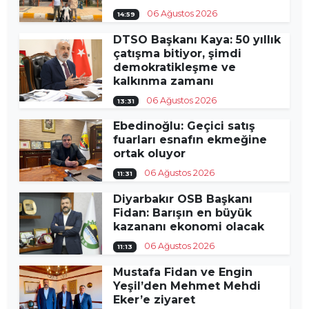
06 Ağustos 2026
14:59
DTSO Başkanı Kaya: 50 yıllık
çatışma bitiyor, şimdi
demokratikleşme ve
kalkınma zamanı
06 Ağustos 2026
13:31
Ebedinoğlu: Geçici satış
fuarları esnafın ekmeğine
ortak oluyor
06 Ağustos 2026
11:31
Diyarbakır OSB Başkanı
Fidan: Barışın en büyük
kazananı ekonomi olacak
06 Ağustos 2026
11:13
Mustafa Fidan ve Engin
Yeşil’den Mehmet Mehdi
Eker’e ziyaret