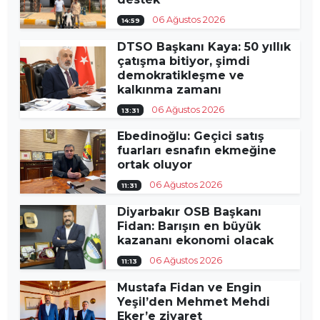
06 Ağustos 2026
14:59
DTSO Başkanı Kaya: 50 yıllık
çatışma bitiyor, şimdi
demokratikleşme ve
kalkınma zamanı
06 Ağustos 2026
13:31
Ebedinoğlu: Geçici satış
fuarları esnafın ekmeğine
ortak oluyor
06 Ağustos 2026
11:31
Diyarbakır OSB Başkanı
Fidan: Barışın en büyük
kazananı ekonomi olacak
06 Ağustos 2026
11:13
Mustafa Fidan ve Engin
Yeşil’den Mehmet Mehdi
Eker’e ziyaret