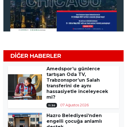
DIĞER HABERLER
Amedspor’u günlerce
tartışan Oda TV,
Trabzonspor’un Salah
transferini de aynı
hassasiyetle inceleyecek
mi?
07 Ağustos 2026
11:30
Hazro Belediyesi’nden
engelli çocuğa anlamlı
destek