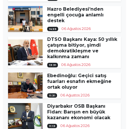
Hazro Belediyesi’nden
engelli çocuğa anlamlı
destek
06 Ağustos 2026
14:59
DTSO Başkanı Kaya: 50 yıllık
çatışma bitiyor, şimdi
demokratikleşme ve
kalkınma zamanı
06 Ağustos 2026
13:31
Ebedinoğlu: Geçici satış
fuarları esnafın ekmeğine
ortak oluyor
06 Ağustos 2026
11:31
Diyarbakır OSB Başkanı
Fidan: Barışın en büyük
kazananı ekonomi olacak
06 Ağustos 2026
11:13