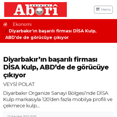
Menü
Ekonomi
Diyarbakır’ın başarılı firması DİSA Kulp,
ABD’de de görücüye çıkıyor
Diyarbakır’ın başarılı firması
DİSA Kulp, ABD’de de görücüye
çıkıyor
VEYSİ POLAT
Diyarbakır Organize Sanayi Bölgesi’nde DİSA
Kulp markasıyla 120’den fazla mobilya profili ve
çekmece kulp…
23 Ağustos 2022 01:07