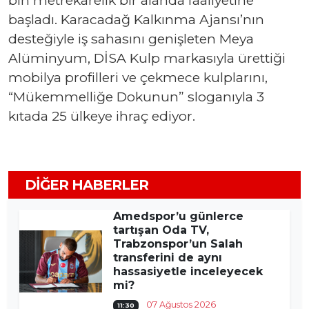
bin metrekarelik bir alanda faaliyetine
başladı. Karacadağ Kalkınma Ajansı’nın
desteğiyle iş sahasını genişleten Meya
Alüminyum, DİSA Kulp markasıyla ürettiği
mobilya profilleri ve çekmece kulplarını,
“Mükemmelliğe Dokunun” sloganıyla 3
kıtada 25 ülkeye ihraç ediyor.
DIĞER HABERLER
Amedspor’u günlerce
tartışan Oda TV,
Trabzonspor’un Salah
transferini de aynı
hassasiyetle inceleyecek
mi?
07 Ağustos 2026
11:30