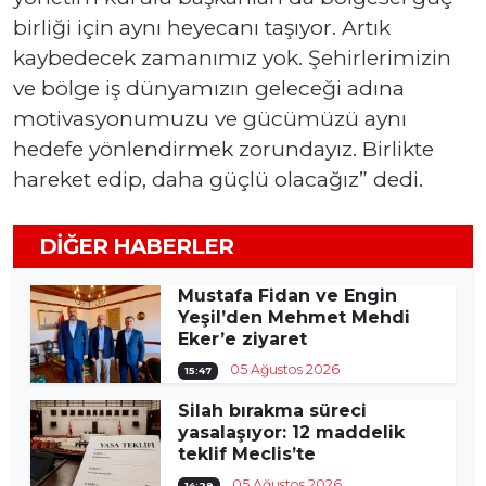
birliği için aynı heyecanı taşıyor. Artık
kaybedecek zamanımız yok. Şehirlerimizin
ve bölge iş dünyamızın geleceği adına
motivasyonumuzu ve gücümüzü aynı
hedefe yönlendirmek zorundayız. Birlikte
hareket edip, daha güçlü olacağız” dedi.
DIĞER HABERLER
Mustafa Fidan ve Engin
Yeşil’den Mehmet Mehdi
Eker’e ziyaret
05 Ağustos 2026
15:47
Silah bırakma süreci
yasalaşıyor: 12 maddelik
teklif Meclis’te
05 Ağustos 2026
14:29