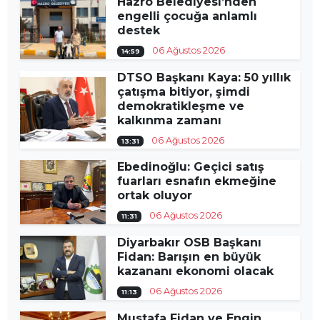
Hazro Belediyesi’nden
engelli çocuğa anlamlı
destek
06 Ağustos 2026
14:59
DTSO Başkanı Kaya: 50 yıllık
çatışma bitiyor, şimdi
demokratikleşme ve
kalkınma zamanı
06 Ağustos 2026
13:31
Ebedinoğlu: Geçici satış
fuarları esnafın ekmeğine
ortak oluyor
06 Ağustos 2026
11:31
Diyarbakır OSB Başkanı
Fidan: Barışın en büyük
kazananı ekonomi olacak
06 Ağustos 2026
11:13
Mustafa Fidan ve Engin