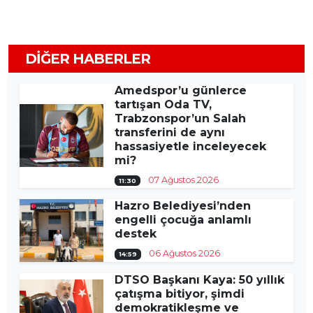
DIĞER HABERLER
Amedspor’u günlerce
tartışan Oda TV,
Trabzonspor’un Salah
transferini de aynı
hassasiyetle inceleyecek
mi?
07 Ağustos 2026
11:30
Hazro Belediyesi’nden
engelli çocuğa anlamlı
destek
06 Ağustos 2026
14:59
DTSO Başkanı Kaya: 50 yıllık
çatışma bitiyor, şimdi
demokratikleşme ve