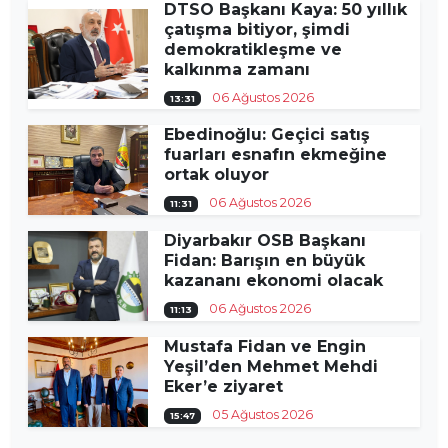
DTSO Başkanı Kaya: 50 yıllık
çatışma bitiyor, şimdi
demokratikleşme ve
kalkınma zamanı
06 Ağustos 2026
13:31
Ebedinoğlu: Geçici satış
fuarları esnafın ekmeğine
ortak oluyor
06 Ağustos 2026
11:31
Diyarbakır OSB Başkanı
Fidan: Barışın en büyük
kazananı ekonomi olacak
06 Ağustos 2026
11:13
Mustafa Fidan ve Engin
Yeşil’den Mehmet Mehdi
Eker’e ziyaret
05 Ağustos 2026
15:47