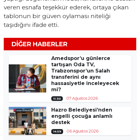
veren esnafa teşekkür ederek, ortaya çıkan
tablonun bir güven oylaması niteliği
taşıdığını ifade etti.
DIĞER HABERLER
Amedspor’u günlerce
tartışan Oda TV,
Trabzonspor’un Salah
transferini de aynı
hassasiyetle inceleyecek
mi?
07 Ağustos 2026
11:30
Hazro Belediyesi’nden
engelli çocuğa anlamlı
destek
06 Ağustos 2026
14:59