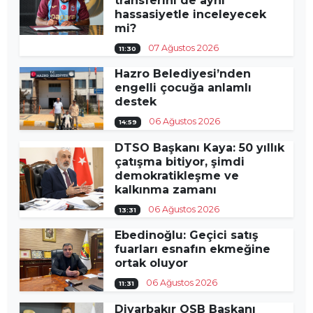
transferini de aynı
hassasiyetle inceleyecek
mi?
07 Ağustos 2026
11:30
Hazro Belediyesi’nden
engelli çocuğa anlamlı
destek
06 Ağustos 2026
14:59
DTSO Başkanı Kaya: 50 yıllık
çatışma bitiyor, şimdi
demokratikleşme ve
kalkınma zamanı
06 Ağustos 2026
13:31
Ebedinoğlu: Geçici satış
fuarları esnafın ekmeğine
ortak oluyor
06 Ağustos 2026
11:31
Diyarbakır OSB Başkanı