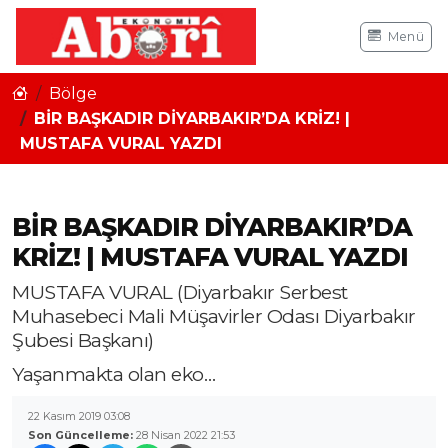
Menü
Bölge
BİR BAŞKADIR DİYARBAKIR’DA KRİZ! |
MUSTAFA VURAL YAZDI
BİR BAŞKADIR DİYARBAKIR’DA
KRİZ! | MUSTAFA VURAL YAZDI
MUSTAFA VURAL (Diyarbakır Serbest
Muhasebeci Mali Müşavirler Odası Diyarbakır
Şubesi Başkanı)
Yaşanmakta olan eko…
22 Kasım 2019 03:08
Son Güncelleme:
28 Nisan 2022 21:53