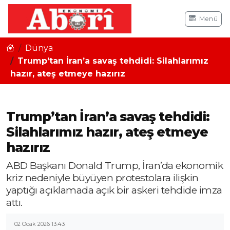
Menü
Dünya
Trump’tan İran’a savaş tehdidi: Silahlarımız
hazır, ateş etmeye hazırız
Trump’tan İran’a savaş tehdidi:
Silahlarımız hazır, ateş etmeye
hazırız
ABD Başkanı Donald Trump, İran’da ekonomik
kriz nedeniyle büyüyen protestolara ilişkin
yaptığı açıklamada açık bir askeri tehdide imza
attı.
02 Ocak 2026 13:43