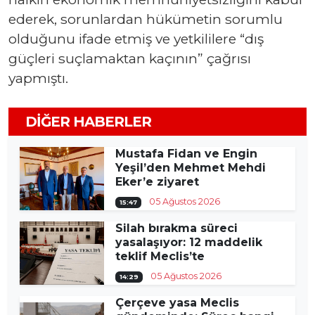
ederek, sorunlardan hükümetin sorumlu
olduğunu ifade etmiş ve yetkililere “dış
güçleri suçlamaktan kaçının” çağrısı
yapmıştı.
DIĞER HABERLER
Mustafa Fidan ve Engin
Yeşil’den Mehmet Mehdi
Eker’e ziyaret
05 Ağustos 2026
15:47
Silah bırakma süreci
yasalaşıyor: 12 maddelik
teklif Meclis’te
05 Ağustos 2026
14:29
Çerçeve yasa Meclis