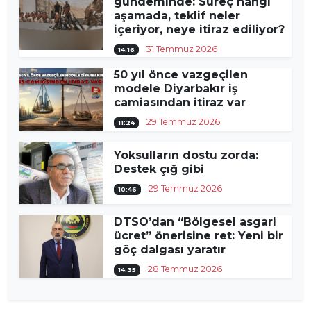
gündeminde: Süreç hangi
aşamada, teklif neler
içeriyor, neye itiraz ediliyor?
31 Temmuz 2026
14:16
50 yıl önce vazgeçilen
modele Diyarbakır iş
camiasından itiraz var
29 Temmuz 2026
11:24
Yoksulların dostu zorda:
Destek çığ gibi
29 Temmuz 2026
10:46
DTSO’dan “Bölgesel asgari
ücret” önerisine ret: Yeni bir
göç dalgası yaratır
28 Temmuz 2026
14:35