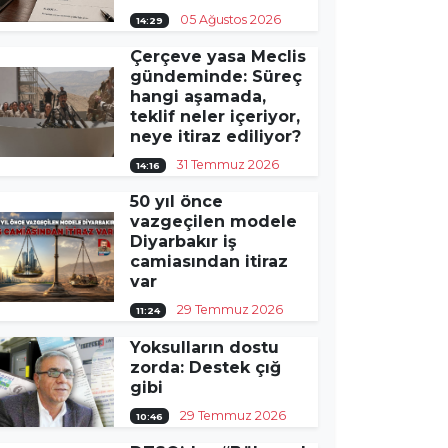
05 Ağustos 2026
14:29
Çerçeve yasa Meclis
gündeminde: Süreç
hangi aşamada,
teklif neler içeriyor,
neye itiraz ediliyor?
31 Temmuz 2026
14:16
50 yıl önce
vazgeçilen modele
Diyarbakır iş
camiasından itiraz
var
29 Temmuz 2026
11:24
Yoksulların dostu
zorda: Destek çığ
gibi
29 Temmuz 2026
10:46