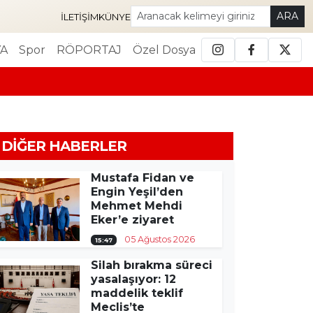
ARA
İLETIŞIM
KÜNYE
A
Spor
RÖPORTAJ
Özel Dosya
DIĞER HABERLER
Mustafa Fidan ve
Engin Yeşil’den
Mehmet Mehdi
Eker’e ziyaret
05 Ağustos 2026
15:47
Silah bırakma süreci
yasalaşıyor: 12
maddelik teklif
Meclis’te