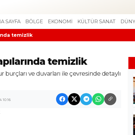
A SAYFA
BÖLGE
EKONOMİ
KÜLTÜR SANAT
DÜNY
rında temizlik
yapılarında temizlik
 burçları ve duvarları ile çevresinde detaylı
4 10:16