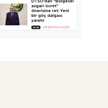
DTSO’dan “Bölgesel
asgari ücret”
önerisine ret: Yeni
bir göç dalgası
yaratır
28 Temmuz 2026
14:35