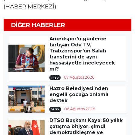
(HABER MERKEZİ)
DIĞER HABERLER
Amedspor’u günlerce
tartışan Oda TV,
Trabzonspor’un Salah
transferini de aynı
hassasiyetle inceleyecek
mi?
07 Ağustos 2026
11:30
Hazro Belediyesi’nden
engelli çocuğa anlamlı
destek
06 Ağustos 2026
14:59
DTSO Başkanı Kaya: 50 yıllık
çatışma bitiyor, şimdi
demokratikleşme ve