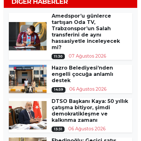
DIĞER HABERLER
Amedspor’u günlerce
tartışan Oda TV,
Trabzonspor’un Salah
transferini de aynı
hassasiyetle inceleyecek
mi?
07 Ağustos 2026
11:30
Hazro Belediyesi’nden
engelli çocuğa anlamlı
destek
06 Ağustos 2026
14:59
DTSO Başkanı Kaya: 50 yıllık
çatışma bitiyor, şimdi
demokratikleşme ve
kalkınma zamanı
06 Ağustos 2026
13:31
Ebedinoğlu: Geçici satış