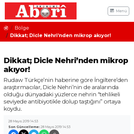
Menü
Bölge
Dikkat; Dicle Nehri’nden mikrop akıyor!
Dikkat; Dicle Nehri’nden mikrop
akıyor!
Rudaw Türkçe’nin haberine göre İngiltere’den
araştırmacılar, Dicle Nehri’nin de aralarında
olduğu dünyadaki yüzlerce nehrin “tehlikeli
seviyede antibiyotikle dolup taştığını” ortaya
koydu.
28 Mayıs 2019 14:53
Son Güncelleme:
28 Mayıs 2019 14:53