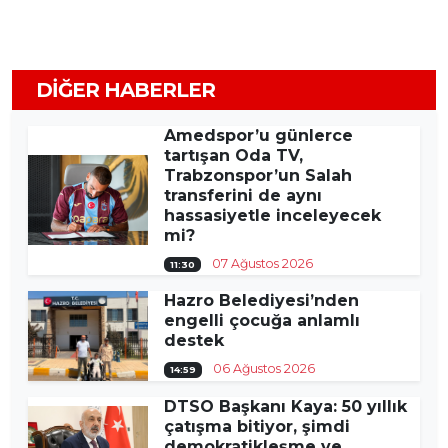
DIĞER HABERLER
Amedspor’u günlerce
tartışan Oda TV,
Trabzonspor’un Salah
transferini de aynı
hassasiyetle inceleyecek
mi?
07 Ağustos 2026
11:30
Hazro Belediyesi’nden
engelli çocuğa anlamlı
destek
06 Ağustos 2026
14:59
DTSO Başkanı Kaya: 50 yıllık
çatışma bitiyor, şimdi
demokratikleşme ve